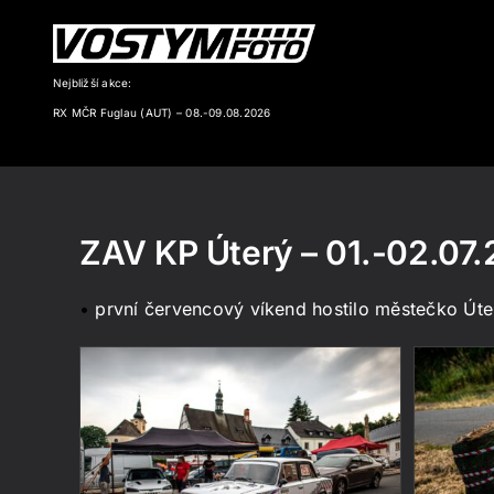
Přeskočit
na
obsah
Nejbližší akce:
RX MČR Fuglau (AUT) – 08.-09.08.2026
ZAV KP Úterý – 01.-02.07
•
první červencový víkend hostilo městečko Úter