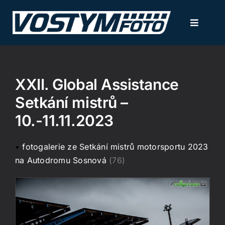
Přeskočit
na
Toggle
obsah
Navigati
NOVINKY
XXII. Global Assistance
FOTOGALERIE
Setkání mistrů –
10.-11.11.2023
KALENDÁŘ AKCÍ
•
fotogalerie ze Setkání mistrů motorsportu 2023
SLUŽBY / CENÍK
na Autodromu Sosnová
(76)
KONTAKT