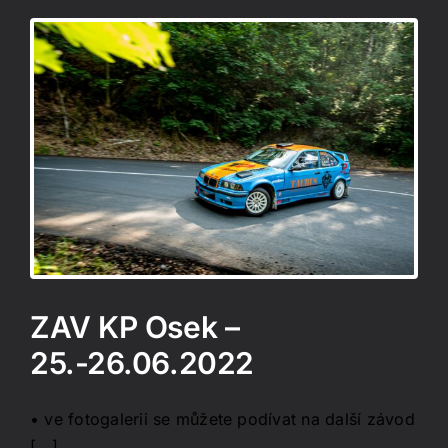
o
ZAV KP Osek –
25.-26.06.2022
• ve fotogalerii se můžete podívat na další závod
[...]