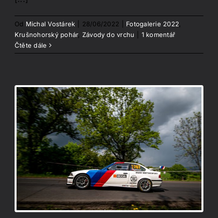
Od
Michal Vostárek
|
28/06/2022
|
Fotogalerie 2022
,
Krušnohorský pohár
,
Závody do vrchu
|
1 komentář
Čtěte dále
o