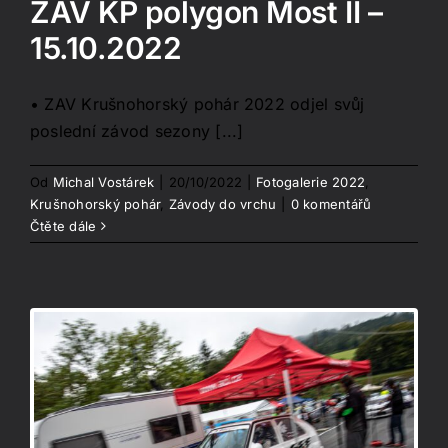
ZAV KP polygon Most II –
15.10.2022
• ZAV Krušnohorský pohár 2022 odjel svůj
poslední závod sezony [...]
Od
Michal Vostárek
|
20/10/2022
|
Fotogalerie 2022
,
Krušnohorský pohár
,
Závody do vrchu
|
0 komentářů
Čtěte dále