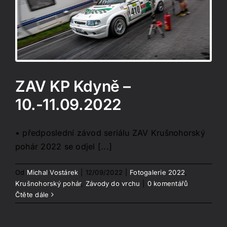
o
ZAV KP Kdyně –
10.-11.09.2022
• předposlední závod seriálu ZAV Krušnohorský
pohár 2022 se odjel [...]
Od
Michal Vostárek
|
12/09/2022
|
Fotogalerie 2022
,
Krušnohorský pohár
,
Závody do vrchu
|
0 komentářů
Čtěte dále