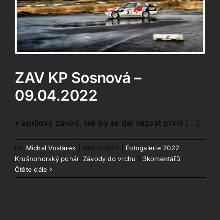
o
ZAV KP Sosnová –
09.04.2022
• aprílový závod, tak by se dal nazvat první [...]
Od
Michal Vostárek
|
10/04/2022
|
Fotogalerie 2022
,
Krušnohorský pohár
,
Závody do vrchu
|
3komentářů
Čtěte dále