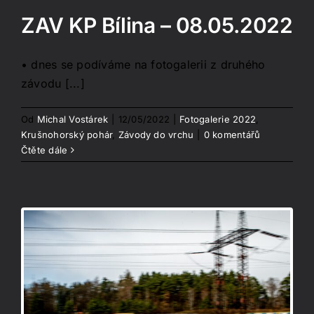
ZAV KP Bílina – 08.05.2022
• dnes se podíváme na fotogalerii z druhého
závodu [...]
Od
Michal Vostárek
|
12/05/2022
|
Fotogalerie 2022
,
Krušnohorský pohár
,
Závody do vrchu
|
0 komentářů
Čtěte dále