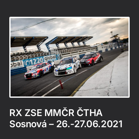
E
RX ZSE MMČR ČTHA
Sosnová – 26.-27.06.2021