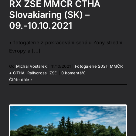
RX ZSE MMČR ČTHA
Slovakiaring (SK) –
09.-10.10.2021
• fotogalerie z pokračování seriálu Zóny střední
Evropy a [...]
Od
Michal Vostárek
|
11/10/2021
|
Fotogalerie 2021
,
MMČR
+ ČTHA
,
Rallycross
,
ZSE
|
0 komentářů
Čtěte dále