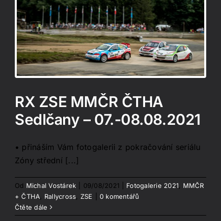
E
RX ZSE MMČR ČTHA
Sedlčany – 07.-08.08.2021
• přináším Vám fotogalerii z pokračování seriálu
Zóny střední [...]
Od
Michal Vostárek
|
09/08/2021
|
Fotogalerie 2021
,
MMČR
+ ČTHA
,
Rallycross
,
ZSE
|
0 komentářů
Čtěte dále