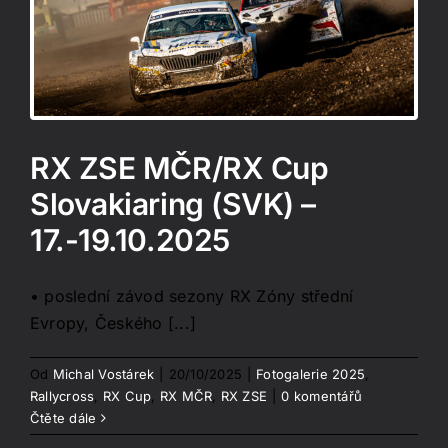
RX ZSE MČR/RX Cup
Slovakiaring (SVK) –
17.-19.10.2025
• poslední závod sezony RX Zóny střední
Evropy, Českého [...]
Od
Michal Vostárek
|
20/10/2025
|
Fotogalerie 2025
,
Rallycross
,
RX Cup
,
RX MČR
,
RX ZSE
|
0 komentářů
Čtěte dále