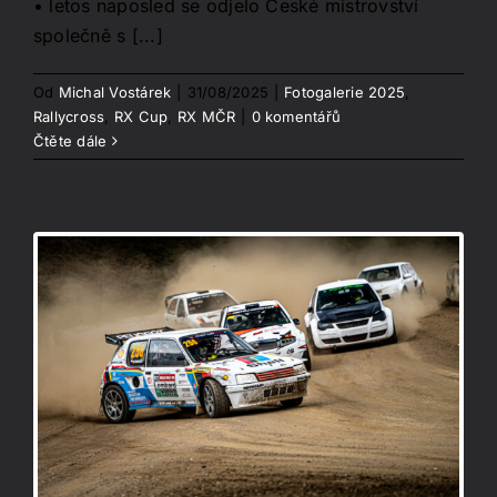
• letos naposled se odjelo České mistrovství
společně s [...]
Od
Michal Vostárek
|
31/08/2025
|
Fotogalerie 2025
,
Rallycross
,
RX Cup
,
RX MČR
|
0 komentářů
Čtěte dále