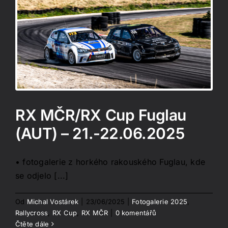
RX MČR/RX Cup Fuglau
(AUT) – 21.-22.06.2025
• fotogalerie z horkého rakouského Fuglau, kde
se odjelo [...]
Od
Michal Vostárek
|
23/06/2025
|
Fotogalerie 2025
,
Rallycross
,
RX Cup
,
RX MČR
|
0 komentářů
Čtěte dále