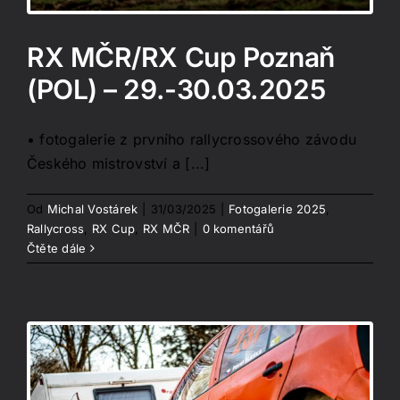
RX MČR/RX Cup Poznaň
(POL) – 29.-30.03.2025
• fotogalerie z prvního rallycrossového závodu
Českého mistrovství a [...]
Od
Michal Vostárek
|
31/03/2025
|
Fotogalerie 2025
,
Rallycross
,
RX Cup
,
RX MČR
|
0 komentářů
Čtěte dále