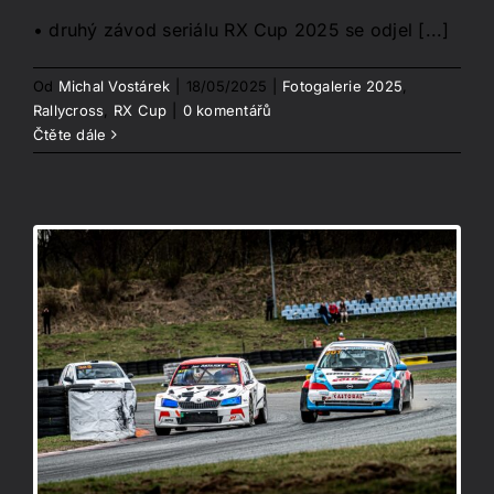
• druhý závod seriálu RX Cup 2025 se odjel [...]
Od
Michal Vostárek
|
18/05/2025
|
Fotogalerie 2025
,
Rallycross
,
RX Cup
|
0 komentářů
Čtěte dále