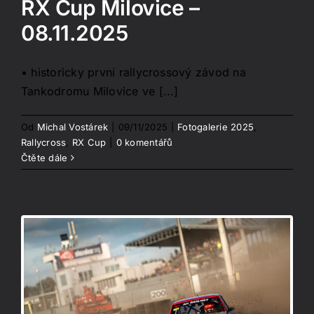
RX Cup Milovice –
08.11.2025
• historicky první rallycrossový závod na
Tankodromu Milovice ve [...]
Od
Michal Vostárek
|
09/11/2025
|
Fotogalerie 2025
,
Rallycross
,
RX Cup
|
0 komentářů
Čtěte dále