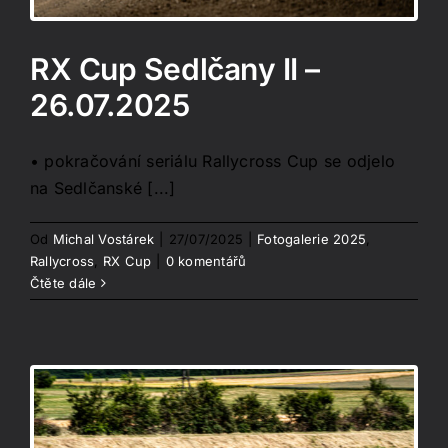
RX Cup Sedlčany II –
26.07.2025
• pokračování seriálu Rallycross Cup se odjelo
na Sedlčanské [...]
Od
Michal Vostárek
|
27/07/2025
|
Fotogalerie 2025
,
Rallycross
,
RX Cup
|
0 komentářů
Čtěte dále