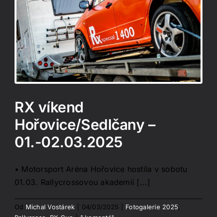
RX víkend
Hořovice/Sedlčany –
01.-02.03.2025
• Motorsport Aréna Hořovice hostila v sobotu
01.03. Rallycrossovou akademii [...]
Od
Michal Vostárek
|
04/03/2025
|
Fotogalerie 2025
,