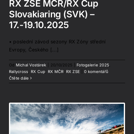
RX ZSE MČR/RX Cup
Slovakiaring (SVK) –
17.-19.10.2025
• poslední závod sezony RX Zóny střední
Evropy, Českého [...]
Od
Michal Vostárek
|
20/10/2025
|
Fotogalerie 2025
,
Rallycross
,
RX Cup
,
RX MČR
,
RX ZSE
|
0 komentářů
Čtěte dále