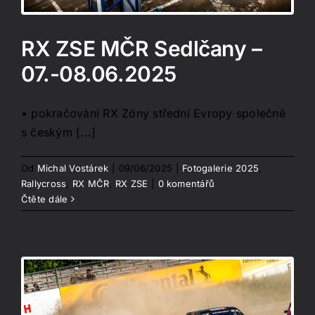
RX ZSE MČR Sedlčany –
07.-08.06.2025
• pokračování RX Zóny střední Evropy společně
s českým [...]
Od
Michal Vostárek
|
09/06/2025
|
Fotogalerie 2025
,
Rallycross
,
RX MČR
,
RX ZSE
|
0 komentářů
Čtěte dále