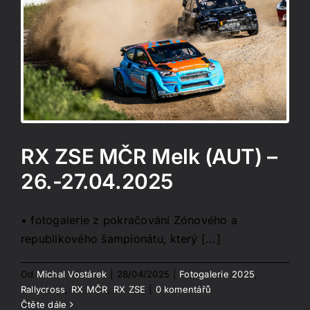
RX ZSE MČR Melk (AUT) –
26.-27.04.2025
• fotogalerie z pokračování Zónového a
republikového šampionátu, který [...]
Od
Michal Vostárek
|
28/04/2025
|
Fotogalerie 2025
,
Rallycross
,
RX MČR
,
RX ZSE
|
0 komentářů
Čtěte dále