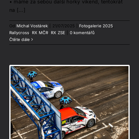
• máme za sebou další horký víkend, tentokrát
na [...]
Od
Michal Vostárek
|
21/07/2025
|
Fotogalerie 2025
,
Rallycross
,
RX MČR
,
RX ZSE
|
0 komentářů
Čtěte dále