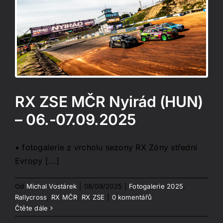
–
RX ZSE MČR Nyirád (HUN)
– 06.-07.09.2025
• fotogalerie z vrcholu sezony RX Zóny střední
Evropy [...]
Od
Michal Vostárek
|
08/09/2025
|
Fotogalerie 2025
,
Rallycross
,
RX MČR
,
RX ZSE
|
0 komentářů
Čtěte dále