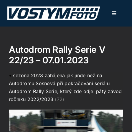
Přeskočit
na
Toggle
obsah
Navigati
NOVINKY
Autodrom Rally Serie V
FOTOGALERIE
22/23 – 07.01.2023
KALENDÁŘ AKCÍ
•
sezona 2023 zahájena jak jinde než na
Autodromu Sosnová při pokračování seriálu
SLUŽBY / CENÍK
Autodrom Rally Serie, který zde odjel pátý závod
ročníku 2022/2023
(72)
KONTAKT