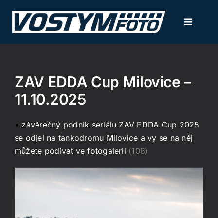
Přeskočit
na
Toggle
obsah
Navigati
NOVINKY
ZAV EDDA Cup Milovice –
FOTOGALERIE
11.10.2025
KALENDÁŘ AKCÍ
•
závěrečný podnik seriálu ZAV EDDA Cup 2025
se odjel na tankodromu Milovice a vy se na něj
SLUŽBY / CENÍK
můžete podívat ve fotogalerii
(108)
KONTAKT