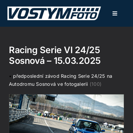
Přeskočit
na
Toggle
obsah
Navigati
NOVINKY
Racing Serie VI 24/25
FOTOGALERIE
Sosnová – 15.03.2025
KALENDÁŘ AKCÍ
•
předposlední závod Racing Serie 24/25 na
Autodromu Sosnová ve fotogalerii
(100)
SLUŽBY / CENÍK
KONTAKT