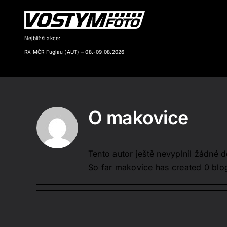
Přeskočit
na
obsah
Nejbližší akce:
RX MČR Fuglau (AUT) – 08.-09.08.2026
O
makovice
Tento autor ještě nevyplnil žádné de
So far makovice has created 0 blog